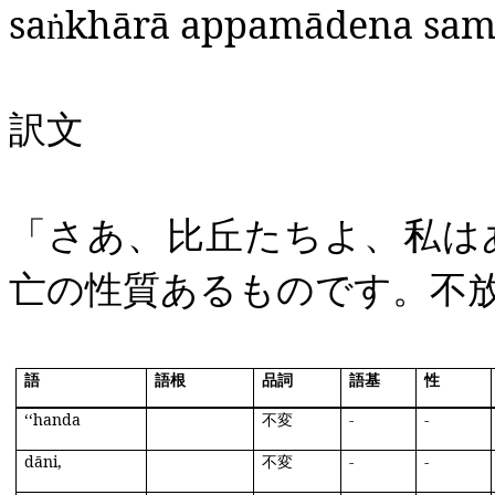
sa
khārā
appamādena
sam
ṅ
訳文
「さあ、比丘たちよ、私は
亡の性質あるものです。不
語
語根
品詞
語基
性
‘‘
handa
不変
‐
‐
dāni
,
不変
‐
‐