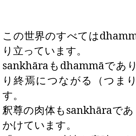
この世界のすべては
dham
り立っています。
sankhāra
も
dhammā
であ
り終焉につながる（つま
す。
釈尊の肉体も
sankhāra
であ
かけています。