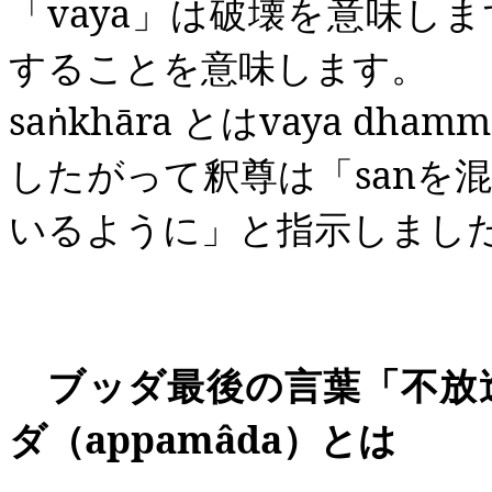
「
vaya
」は破壊を意味しま
することを意味します。
sa
khāra
とは
vaya
dhamm
ṅ
したがって釈尊は「
san
を
いるように」と指示しまし
ブッダ最後の言葉「不
ダ（
appamâda
）とは