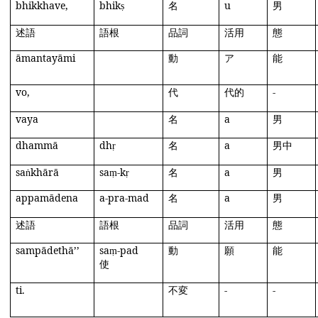
bhikkhave
,
bhik
名
u
男
ṣ
述語
語根
品詞
活用
態
āmantayāmi
動
ア
能
vo
,
代
代的
‐
vaya
名
a
男
dhammā
dh
名
a
男中
ṛ
sa
khārā
sa
-k
名
a
男
ṅ
ṃ
ṛ
appamādena
a-
pra
-mad
名
a
男
述語
語根
品詞
活用
態
sampādethā
’’
sa
-pad
動
願
能
ṃ
使
ti
.
不変
‐
‐