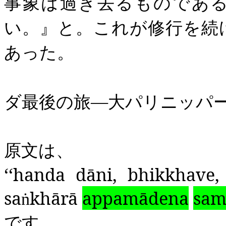
事象は過ぎ去るものであ
い。』と。これが修行を続
あった。
（中村
ダ最後の旅―大パリニッパ
原文は、
‘‘
handa
dāni
,
bhikkhave
sa
khārā
appamādena
sam
ṅ
です。