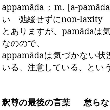
appamāda
：
m. [a-
pamāda
い 弛緩せずに
non-laxity
とありますが、
pamāda
は
なのので、
appamāda
は気づかない状
いる、注意している、とい
釈尊の最後の言葉
怠らな