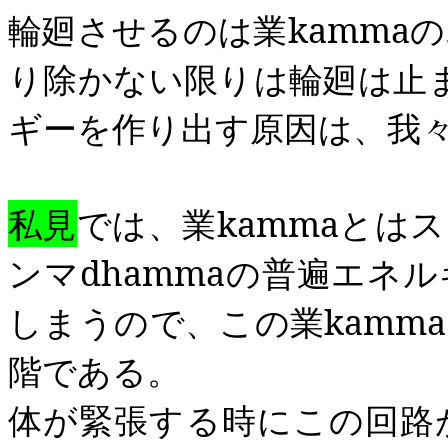
輪廻させるのは業
kamma
の
り除かない限りは輪廻は止
ギーを作り出す原因は、我
私見
では、業
kamma
とはス
ンマ
dhamma
の普遍エネル
しまうので、この業
kamma
階である。
体が緊張する時にこの回路