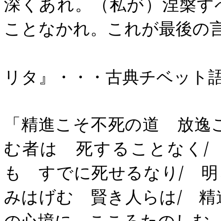
深くあれ。（私が）涅槃す
ことなかれ。これが最後の
（御牧克己
リタ』・・・古典チベット
「精進こそ不死の道 放逸
む者は 死することなく
/
も すでに死せるなり
/
明ら
みはげむ 賢き人らは
/
精進
の心境に こころたのしむ