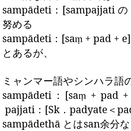
sampādeti
：
[
sampajjati
の
努める
sampādeti
：
[
sa
+ pad + e]
ṃ
とあるが、
ミャンマー語やシンハラ語
sampādeti
：
[
sa
+ pad + 
ṃ
pajjati
：
[
Sk
．
padyate
＜
pa
sampādethā
とは
san
余分な