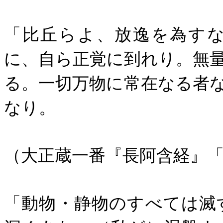
「比丘らよ、放逸を為す
に、自ら正覚に到れり。無
る。一切万物に常在なる者
なり。
（大正蔵一番『長阿含経』
「動物・静物のすべては滅