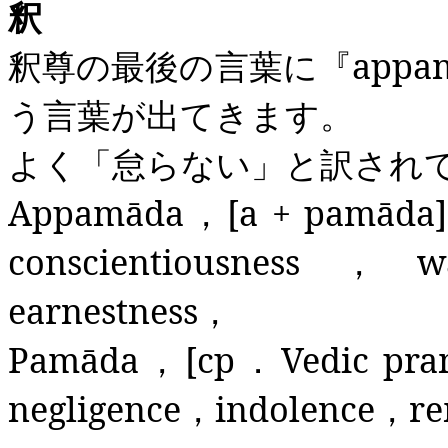
釈
釈尊の最後の言葉に『
appa
う言葉が出てきます。
よく「怠らない」と訳され
Appamāda
，
[a +
pamāda
conscientiousness
，
w
earnestness
，
Pamāda
，
[
cp
．
Vedic
pra
negligence
，
indolence
，
re