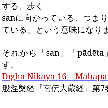
する、歩く
san
に向かっている、つま
ている、という意味になり
それから「
san
」「
pādēta
す。
Dīgha Nikāya 16
Mahāpar
般涅槃経『南伝大蔵経』第
7