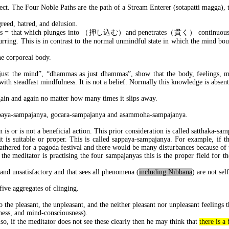
ject. The Four Noble Paths are the path of a Stream Enterer (sotapatti magga),
greed, hatred, and delusion.
as = that which plunges into
（押し込む）
and penetrates
（貫く）
continuousl
curring. This is in contrast to the normal unmindful state in which the mind b
he corporeal body.
s just the mind”, “dhammas as just dhammas”, show that the body, feelings, m
h steadfast mindfulness. It is not a belief. Normally this knowledge is absent 
gain and again no matter how many times it slips away.
sappaya-sampajanya, gocara-sampajanya and asammoha-sampajanya.
 is or is not a beneficial action. This prior consideration is called satthaka-sa
it is suitable or proper. This is called sappaya-sampajanya. For example, if t
athered for a pagoda festival and there would be many disturbances because of t
he meditator is practising the four sampajanyas this is the proper field for the
nd unsatisfactory and that sees all phenomena (
including Nibbana
) are not se
five aggregates of clinging.
o the pleasant, the unpleasant, and the neither pleasant nor unpleasant feelings t
ness, and mind-consciousness).
Also, if the meditator does not see these clearly then he may think that
there is a