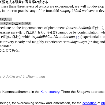
て消え去る現象に寄り添い続ける
less these three levels of
anicca
are experienced, we will not develop
n order to practise any of the four-fold
satipa
hānā
we have to dev
ṭṭ
きない。
ンパジャンニャと呼ぶ
 meditate on the impermanence of phenomena
(anicca-bodha
),
無常性
 passing away
) cannot be by contemplation, whi
生じては消えるという性質
ce
), which is
yathābhūta-ñā
a-dassana
(experiential know
ṇ
直接の体験
12
ator very clearly and tangibly experiences
samudaya-vaya
(arising an
included.
ることである。
by U Jotika and U Dhamminda
alled Kammasadhamma in the
Kuru country
. There the Bhagava addresse
of beings, for overcoming sorrow and lamentation, for the
cessation
of
ph