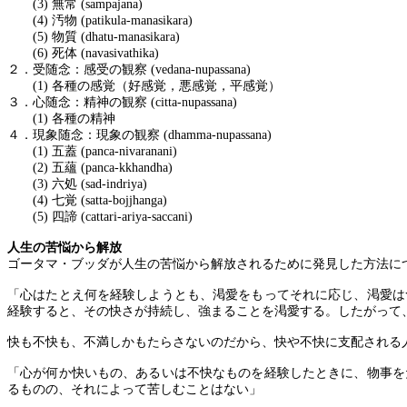
(3)
無常
(sampajana)
(4)
汚物
(patikula-manasikara)
(5)
物質
(dhatu-manasikara)
(6)
死体
(navasivathika)
２．受随念：感受の観察
(vedana-nupassana)
(1)
各種の感覚（好感覚，悪感覚，平感覚）
３．心随念：精神の観察
(citta-nupassana)
(1)
各種の精神
４．現象随念：現象の観察
(dhamma-nupassana)
(1)
五蓋
(panca-nivaranani)
(2)
五蘊
(panca-kkhandha)
(3)
六処
(sad-indriya)
(4)
七覚
(satta-bojjhanga)
(5)
四諦
(cattari-ariya-saccani)
人生の苦悩から解放
ゴータマ・ブッダが人生の苦悩から解放されるために発見した方法に
「心はたとえ何を経験しようとも、渇愛をもってそれに応じ、渇愛は
経験すると、その快さが持続し、強まることを渇愛する。したがって
快も不快も、不満しかもたらさないのだから、快や不快に支配される
「心が何か快いもの、あるいは不快なものを経験したときに、物事を
るものの、それによって苦しむことはない」