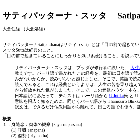
サティパッターナ・スッタ
Satip
大念住経 （大念処経）
サティパッターナ
Satipatthana
はサティ（
sati
）とは「目の前で起きてい
スッタ
Sutta
は経典のこと。
「目の前で起きていることにしっかりと気づき続けること」を説いて
サティパッターナ・スッタは、ブッダが修行者に説いた、
人生
教えです。パーリ語で書かれたこの経典を、最初は日本語で読
みがないからか、読みづらいと感じました。そこで、英語で読
読んでみると、これは経典というよりは、人生の苦を乗り越え
から解放された気がしました。そこで、この元祖ハウツー本を
日本語訳にあたって、テキストは パーリ語から
U Jotika
氏 と
U 
意味を幅広く知るために、同じくパーリ語から
Thanissaro Bhik
訳文は、できるだけ仏教用語から離れて、日ごろ誰でも使う、
概要
１．身随念：肉体の観察
(kaya-nupassana)
(1)
呼吸
(anapana)
(2)
姿勢
(iriyapatha)