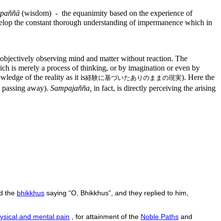
paññā
(wisdom) - the equanimity based on the experience of
elop the constant thorough understanding of impermanence which in
objectively observing mind and matter without reaction. The
ch is merely a process of thinking, or by imagination or even by
ledge of the reality as it is
). Here the
経験に基づいたありのままの現実
d passing away).
Sampajañña,
in fact, is directly perceiving the arising
d the
bhikkhus
saying “O, Bhikkhus”, and they replied to him,
ysical and mental pain
, for attainment of the
Noble Paths
and