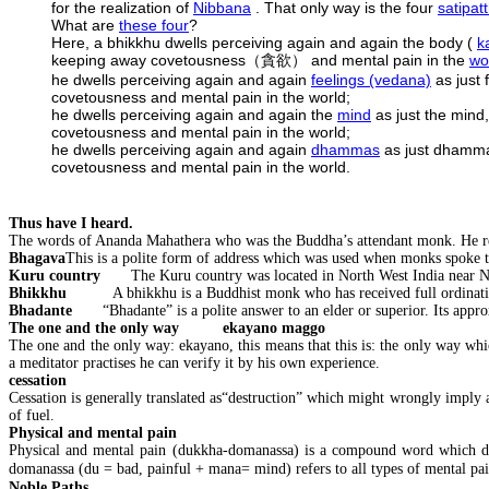
for the realization of
Nibbana
. That only way is the four
satipat
What are
these four
?
Here, a bhikkhu dwells perceiving again and again the body (
k
keeping away covetousness
and mental pain in the
wo
（貪欲）
he dwells perceiving again and again
feelings (vedana)
as just 
covetousness and mental pain in the world;
he dwells perceiving again and again the
mind
as just the mind,
covetousness and mental pain in the world;
he dwells perceiving again and again
dhammas
as just dhammas
covetousness and mental pain in the world.
Thus have I heard.
The words of Ananda Mahathera who was the Buddha’s attendant monk. He reci
Bhagava
This is a polite form of address which was used when monks spoke 
Kuru country
The Kuru country was located in North West India near 
Bhikkhu
A bhikkhu is a Buddhist monk who has received full ordinat
Bhadante
“
Bhadante” is a polite answer to an elder or superior. Its ap
The one and the only way
ekayano maggo
The one and the only way: ekayano, this means that this is: the only way which
a meditator practises he can verify it by his own experience.
cessation
Cessation is generally translated as“destruction” which might wrongly imply an
of fuel.
Physical and mental pain
Physical and mental pain (dukkha-domanassa) is a compound word which deno
domanassa (du = bad, painful + mana= mind) refers to all types of mental pain
Noble Paths