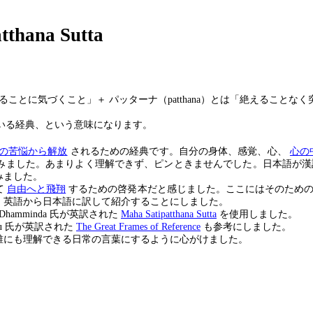
atthana Sutta
ることに気づくこと」＋ パッターナ（
patthana
）とは「絶えることなく
いる経典、という意味になります。
の苦悩か
ら
解放
されるための経典です。自分の身体、感覚、心、
心の
みました。あまりよく理解できず、ピンときませんでした。日本語が漢
みました。
て
自由
へ
と飛翔
するための啓発本だと感じました。ここにはそのため
、英語から日本語に訳して紹介することにしました。
Dhamminda
氏が英訳された
Maha Satipatthana Sutta
を使用しました
ku
氏が英訳された
The Great Frames of Reference
も参考にしました。
誰にも理解できる日常の言葉にするように心がけました。