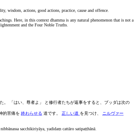
ity, wisdom, actions, good actions, practice, cause and offence.
achings. Here, in this context dhamma is any natural phenomenon that is not a
 enlightenment and the Four Noble Truths.
た。 「はい、尊者よ」 と修行者たちが返事をすると、ブッダは次の
神的苦痛を
終
わ
ら
せ
る
道です。
正し
い
道
を見つけ、
ニルヴ
ァ
ー
nibbānassa sacchikiriyāya, yadida
ṃ
cattāro satipa
ṭṭ
hānā.