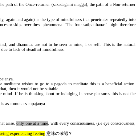
 the path of the Once-returner (sakadagami magga), the path of a Non-returner
y, again and again) is the type of mindfulness that penetrates repeatedly into
ounces or skips over these phenomena. “The four satipatthanas” might therefore
ind, and dhammas are not to be seen as mine, I or self. This is the natural
due to lack of steadfast mindfulness.
mpajanya.
he meditator wishes to go to a pagoda to meditate this is a beneficial action.
hat, then it would not be suitable.
 mind. If he is thinking about or indulging in sense pleasures this is not the
lf is asammoha-sampajanya.
hat arise,
only one at a time
, with every consciousness, (i.e eye consciousness,
 being experiencing feeling
.
意味の確認？