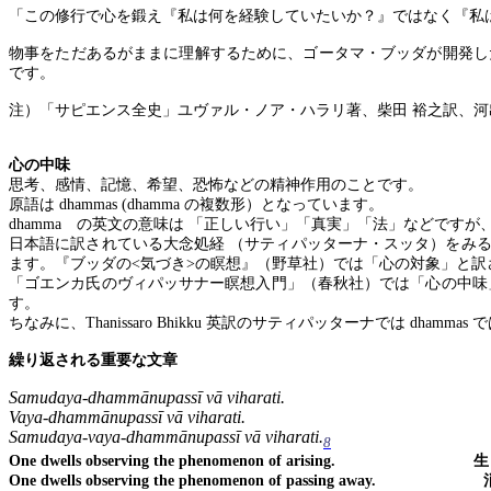
「この修行で心を鍛え『私は何を経験していたいか？』ではなく『私
物事をただあるがままに理解するために、ゴータマ・ブッダが開発し
です。
注）「サピエンス全史」ユヴァル・ノア・ハラリ著、柴田 裕之訳、河
心の中味
思考、感情、記憶、希望、恐怖などの精神作用のことです。
原語は
dhammas (dhamma
の複数形）となっています。
dhamma
の英文の意味は 「正しい行い」「真実」「法」などですが
日本語に訳されている大念処経 （サティパッターナ・スッタ）をみ
ます。『ブッダの
<
気づき
>
の瞑想』（野草社）では「心の対象」と訳
「ゴエンカ氏のヴィパッサナー瞑想入門」（春秋社）では「心の中味
す。
ちなみに、
Thanissaro Bhikku
英訳のサティパッターナでは
dhammas
繰り返される重要な文章
Samudaya-dhammānupassī vā viharati.
Vaya-dhammānupassī vā viharati.
Samudaya-vaya-dhammānupassī vā viharati.
8
One dwells observing the phenomenon of arising.
生じる現象
One dwells observing the phenomenon of passing away.
消え去る現