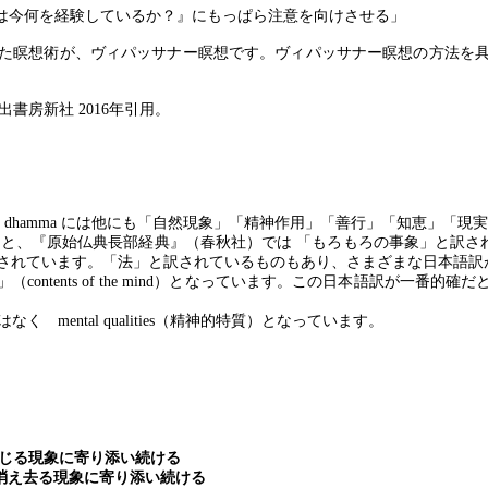
は今何を経験しているか？』にもっぱら注意を向けさせる」
た瞑想術が、ヴィパッサナー瞑想です。ヴィパッサナー瞑想の方法を
出書房新社
2016
年引用。
、
dhamma
には他にも「自然現象」「精神作用」「善行」「知恵」「現実
ると、『原始仏典長部経典』（春秋社）では 「もろもろの事象」と訳さ
されています。「法」と訳されているものもあり、さまざまな日本語訳
」（
contents of the mind
）となっています。この日本語訳が一番的確だ
ではなく
mental qualities
（精神的特質）となっています。
に寄り添い続ける
象に寄り添い続ける