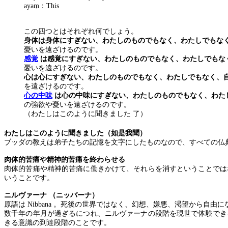
aya
ṃ
：
This
この四つとはそれぞれ何でしょう。
身体は身体にすぎない、わたしのものでもなく、わたしでもな
憂いを遠ざけるのです。
感
覚
は感覚にすぎない、わたしのものでもなく、わたしでもな
憂いを遠ざけるのです。
心は心にすぎない、わたしのものでもなく、わたしでもなく、
を遠ざけるのです。
心の中味
は心の中味にすぎない、わたしのものでもなく、わた
の強欲や憂いを遠ざけるのです。
（わたしはこのように聞きました 了）
わたしはこのように聞きました（如是我聞）
ブッダの教えは弟子たちの記憶を文字にしたものなので、すべての仏
肉体的苦痛や精神的苦痛を終わらせる
肉体的苦痛や精神的苦痛に働きかけて、それらを消すということでは
いうことです。
ニルヴァーナ （ニッバーナ）
原語は
Nibbana
。死後の世界ではなく、幻想、嫌悪、渇望から自由に
数千年の年月が過ぎるにつれ、ニルヴァーナの段階を現世で体験でき
きる意識の到達段階のことです。