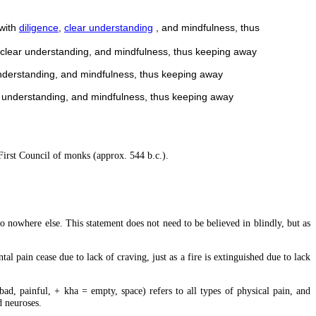
 with
diligence
,
clear understanding
, and mindfulness, thus
ce, clear understanding, and mindfulness, thus keeping away
r understanding, and mindfulness, thus keeping away
ar understanding, and mindfulness, thus keeping away
irst Council of monks (approx. 544 b.c.).
to nowhere else. This statement does not need to be believed in blindly, but as
l pain cease due to lack of craving, just as a fire is extinguished due to lack
, painful, + kha = empty, space) refers to all types of physical pain, and
 neuroses.