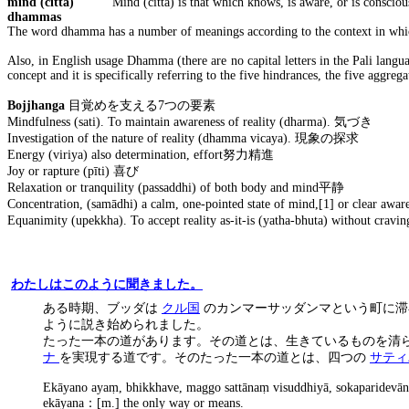
mind (citta)
Mind (citta) is that which knows, is aware, or is consciou
dhammas
The word dhamma has a number of meanings according to the context in which it
Also, in English usage Dhamma (there are no capital letters in the Pali lang
concept and it is specifically referring to the five hindrances, the five aggre
Bojjhanga
目覚めを支える
7
つの要素
Mindfulness (sati). To maintain awareness of reality (dharma).
気づき
Investigation of the nature of reality (dhamma vicaya).
現象の探求
Energy (viriya) also determination, effort
努力精進
Joy or rapture (pīti)
喜び
Relaxation or tranquility (passaddhi) of both body and mind
平静
Concentration, (samādhi) a calm, one-pointed state of mind,[1] or clear awar
Equanimity (upekkha). To accept reality as-it-is (yatha-bhuta) without cravin
わたしはこのように
聞
きました。
ある時期、ブッダは
クル国
のカンマーサッダンマという町に滞
ように説き始められました。
たった一本の道があります。その道とは、生きているものを清
ナ
を実現する道です。そのたった一本の道とは、四つの
サティ
Ekāyano aya
ṃ
, bhikkhave, maggo sattāna
ṃ
visuddhiyā, sokaparidevān
ekāyana
：
[m.] the only way or means.