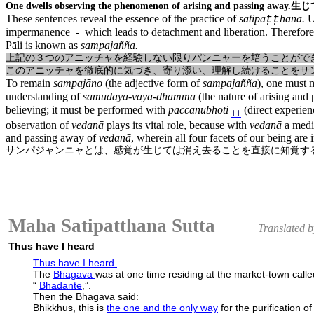
One dwells observing the phenomenon of arising and passing away.
生じ
These sentences reveal the essence of the practice of
satipa
hāna.
Un
ṭṭ
impermanence - which leads to detachment and liberation. Therefore, i
Pāli is known as
sampajañña.
上記の３つのアニッチャを経験しない限りパンニャーを培うことがで
このアニッチャを徹底的に気づき、寄り添い、理解し続けることをサ
To remain
sampajāno
(the adjective form of
sampajañña
), one must
understanding of
samudaya-vaya-dhammā
(the nature of arising and
believing; it must be performed with
paccanubhoti
(direct experien
11
observation of
vedanā
plays its vital role, because with
vedanā
a medit
and passing away of
vedanā
, wherein all four facets of our being are 
サンパジャンニャとは、感覚が生じては消え去ることを直接に知覚す
Maha Satipatthana Sutta
Translated 
Thus have I heard
Thus have I heard.
The
Bhagava
was at one time residing at the market-town c
“
Bhadante
,”.
Then the Bhagava said:
Bhikkhus, this is
the one and the only way
for the purification 