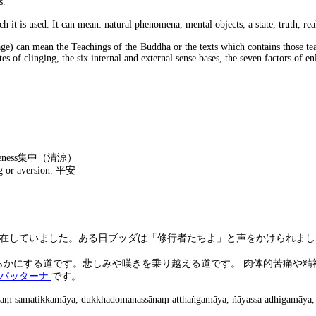
s.
 is used. It can mean: natural phenomena, mental objects, a state, truth, real
uage) can mean the Teachings of the Buddha or the texts which contains those te
gates of clinging, the six internal and external sense bases, the seven factors of
eness
集中（清涼）
g or aversion.
平安
在していました。ある日ブッダは「修行者たちよ」と声をかけられまし
らかにする道です。悲しみや嘆きを乗り越える道です。 肉体的苦痛や精
パ
ッ
ターナ
です。
a
ṃ
samatikkamāya, dukkhadomanassāna
ṃ
attha
ṅ
gamāya, ñāyassa adhigamāya, 