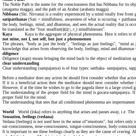
The Noble Path is the name for the consciousness that has Nibbana for its ob
(anagama magga), and the path of an Arahat (arahatta magga).
Nibbana
(Skt. Nirvana) is a reality experienced by a mind totally free from 
satipatthanas
(Sati = mindfulness, awareness of what is occuring + patthan
the body, feelings, mind, and dhammas, and sees the actual reality that is oc
be translated as the “four steadfast(
) mindfulnesses”.
固定した
Kaya
Kaya is the aggregate of physical phenomena. Here it refers to t
not mine, not I, not self, but just a phenomenon
The phrases, “body as just the body”, “feelings as just feelings”, “mind a
knowledge that arises from observing the body, feelings, mind and dhammas wit
diligence
Diligence (atapi) means bringing the mind back to the object of meditation a
clear understanding
Clear understanding (sampajanya) is of four types: satthaka- sampajanya, 
Before a meditator does any action he should first consider whether that action
If it is a beneficial action then the meditator should next consider whether 
However, if at the time he wishes to go to the pagoda there is a large crowd g
The understanding of the proper field for the mind is gocara-sampajanya. If t
proper field for the mind.
The understanding that sees that all conditioned phenomena are impermanent a
World
World (loka) refers to anything that arises and passes away, i.e. The 
Sensation, feelings (vedana)
Vedana (feelings) is not used here in the sense of“emotions”, but refers only t
ear-consciousness, nose-consciousness, tongue-consciousness, body-conscious
It is important to see these feelings clearly as they are the cause of craving. 