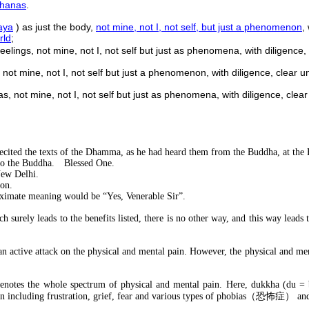
thanas
.
aya
) as just the body,
not mine, not I, not self, but just a phenomenon
,
rld
;
feelings, not mine, not I, not self but just as phenomena, with diligen
 not mine, not I, not self but just a phenomenon, with diligence, clea
, not mine, not I, not self but just as phenomena, with diligence, cle
ted the texts of the Dhamma, as he had heard them from the Buddha, at the F
to the Buddha.
Blessed One.
New Delhi.
ion.
proximate meaning would be “Yes, Venerable Sir”.
 surely leads to the benefits listed, there is no other way, and this way leads 
 active attack on the physical and mental pain. However, the physical and menta
tes the whole spectrum of physical and mental pain. Here, dukkha (du = bad
 including frustration, grief, fear and various types of phobias
（恐怖症）
and