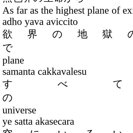
As far as the highest plane of ex
adho
yava
aviccito
欲界の地獄
plane
samanta
cakkavalesu
すべ
universe
ye
satta
akasecara