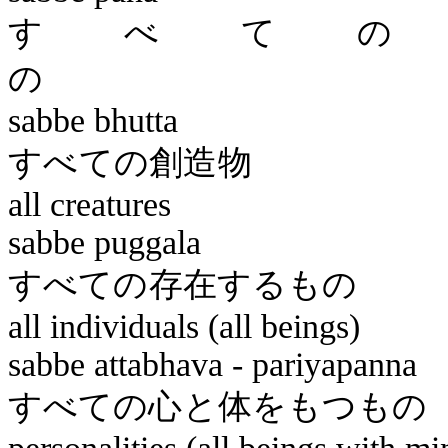
すべての
sabbe
bhutta
すべて
all creatures
sabbe
puggala
すべての
all individuals (all beings)
sabbe
attabhava
-
pariyapanna
すべての心