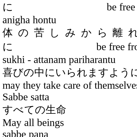
に
be free
anigha
hontu
体の苦しみから離
に
be free f
sukhi
-
attanam
pariharantu
喜びの中に
may they take care of themselve
Sabbe
satta
すべ
May all beings
sabbe
pana