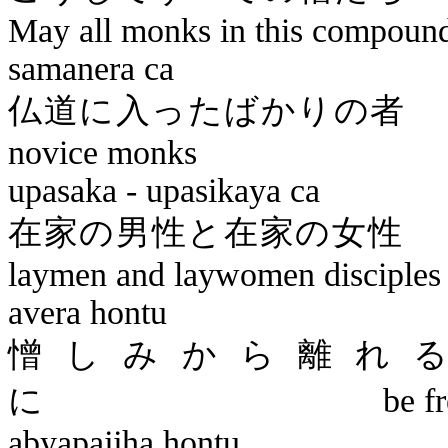
May all monks in this compoun
samanera
ca
仏道に入っ
novice monks
upasaka
-
upasikaya
ca
在家の男性
laymen and laywomen disciples
avera
hontu
憎しみから離れ
に
be f
abyapajjha
hontu