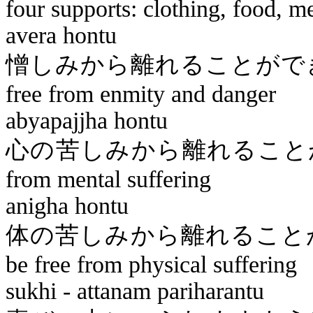
four supports: clothing, food, m
avera
hontu
憎しみから離れるこ
free from enmity and danger
abyapajjha
hontu
心の苦しみから離れること
from mental suffering
anigha
hontu
体の苦しみから離れ
be free from physical suffering
sukhi
-
attanam
pariharantu