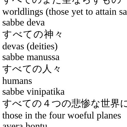
worldlings (those yet to attain s
sabbe
deva
すべ
devas (deities)
sabbe
manussa
すべ
humans
sabbe
vinipatika
すべての４つの悲
those in the four woeful planes
avera
hontu