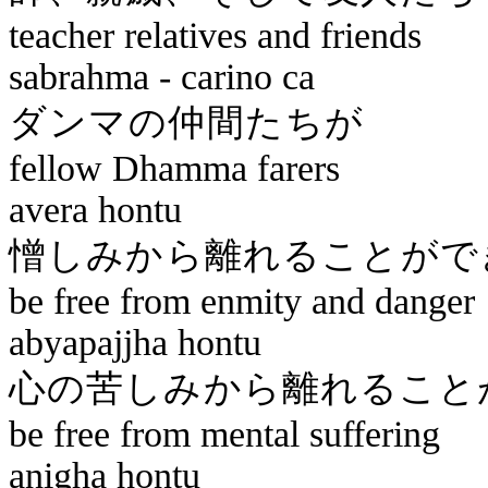
teacher relatives and friends
sabrahma
-
carino
ca
ダンマの
fellow Dhamma farers
avera
hontu
憎しみから離れる
be free from enmity and danger
abyapajjha
hontu
心の苦しみから離れ
be free from mental suffering
anigha
hontu