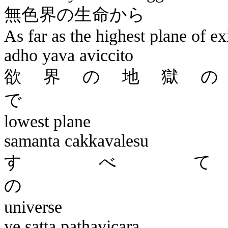
無色界
As far as the highest plane of ex
adho
yava
aviccito
欲界の地獄
lowest plane
samanta
cakkavalesu
すべ
universe
ye
satta
pathavicara