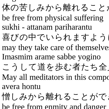
体の苦しみから離れ
be free from physical suffering
sukhi
-
attanam
pariharantu
喜びの中で
may they take care of themselve
Imasmim
arame
sabbe
yogino
こうして道を
May all meditators in this com
avera
hontu
憎しみから離れる
be free from enmity and danger