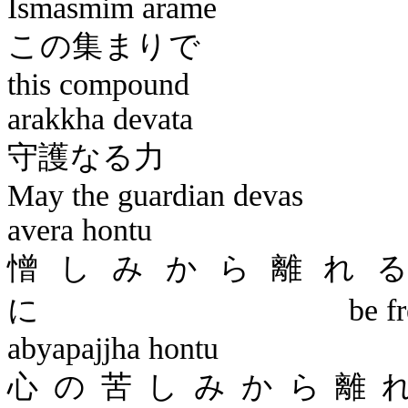
Ismasmim
arame
この
this compound
arakkha
devata
守護
May the guardian devas
avera
hontu
憎しみから離れ
に
be f
abyapajjha
hontu
心の苦しみから離