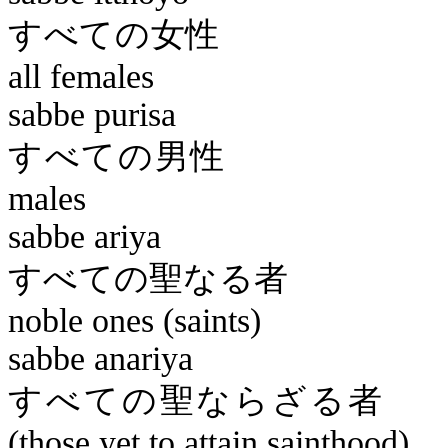
すべ
all females
sabbe
purisa
すべ
males
sabbe
ariya
すべて
noble ones (saints)
sabbe
anariya
すべての
(those yet to attain sainthood)