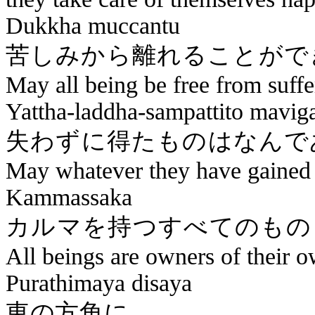
Dukkha
muccantu
苦しみから離れる
May all being be free from suffe
Yattha-laddha-sampattito
mavig
失わずに得たも
May whatever they have gained 
Kammassaka
カルマを持
All beings are owners of thei
Purathimaya
disaya
東の