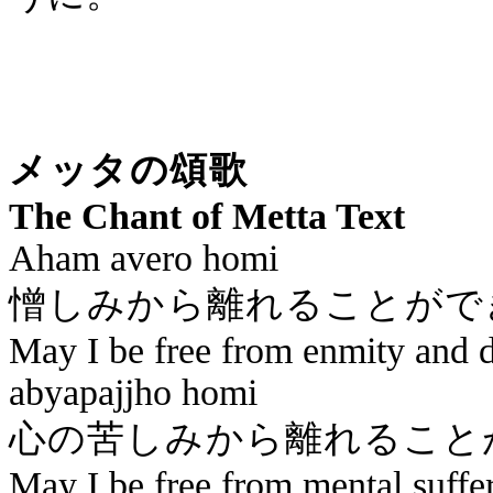
メッ
The Chant of Metta Text
Aham
avero
homi
憎しみから離れる
May I be free from enmity and 
abyapajjho
homi
心の苦しみから離れ
May I be free from mental suffe