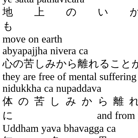
地上のい
move on earth
abyapajjha
nivera
ca
心の苦しみから離れ
they are free of mental sufferin
nidukkha
ca
nupaddava
体の苦しみから離
に
and from 
Uddham
yava
bhavagga
ca