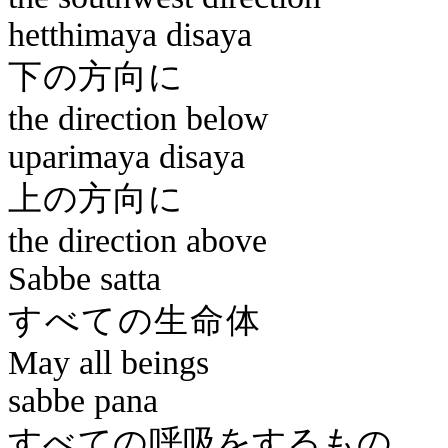
hetthimaya
disaya
下の
the direction below
uparimaya
disaya
上の
the direction above
Sabbe
satta
すべて
May all beings
sabbe
pana
すべての呼