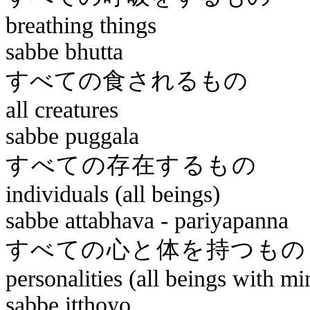
breathing things
sabbe
bhutta
すべての
all creatures
sabbe
puggala
すべての
individuals (all beings)
sabbe
attabhava
-
pariyapanna
すべての心
personalities (all beings with m
sabbe
itthoyo