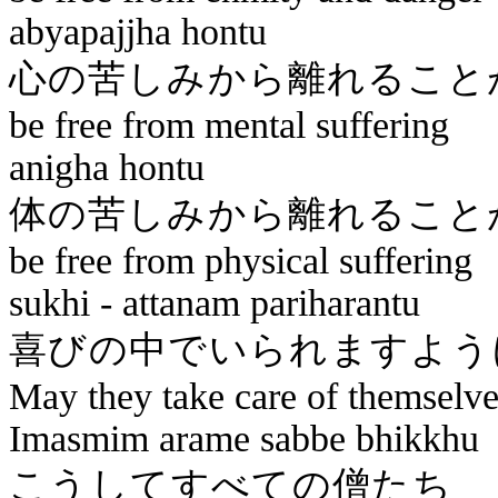
abyapajjha
hontu
心の苦しみから離れ
be free from mental suffering
anigha
hontu
体の苦しみから離れ
be free from physical suffering
sukhi
-
attanam
pariharantu
喜びの中で
May they take care of themselve
Imasmim
arame
sabbe
bhikkhu
こうしてす