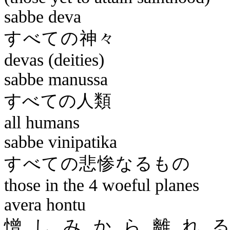
sabbe
deva
すべ
devas (deities)
sabbe
manussa
すべ
all humans
sabbe
vinipatika
すべての
those in the 4 woeful planes
avera
hontu
憎しみから離れ