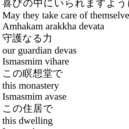
喜びの中に
May they take care of themselve
Amhakam
arakkha
devata
守護
our guardian devas
Ismasmim
vihare
この
this monastery
Ismasmim
avase
この
this dwelling