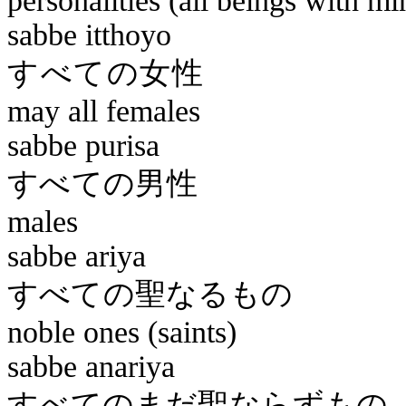
personalities (all beings with m
sabbe
itthoyo
すべ
may all females
sabbe
purisa
すべ
males
sabbe
ariya
すべての
noble ones (saints)
sabbe
anariya
すべてのま