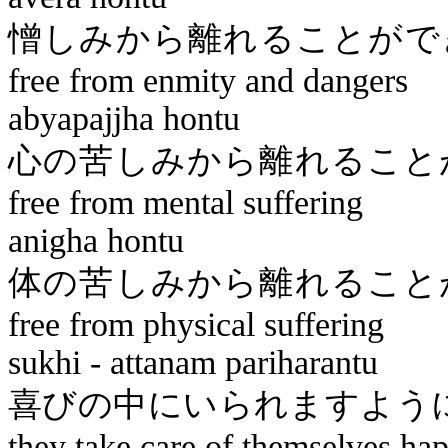
憎しみから離れる
free from enmity and dangers
abyapajjha
hontu
心の苦しみから離れ
free from mental suffering
anigha
hontu
体の苦しみから離れ
free from physical suffering
sukhi
-
attanam
pariharantu
喜びの中にい
they take care of themselves hap