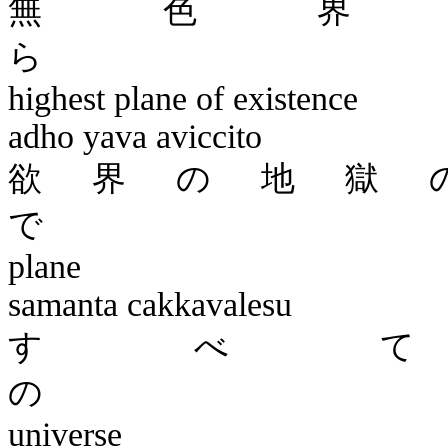
無色界
highest plane of existence
adho
yava
aviccito
欲界の地獄
plane
samanta
cakkavalesu
すべ
universe