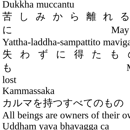
Dukkha
muccantu
苦しみから離れ
に
May 
Yattha-laddha-sampattito
mavig
失わずに得たも
も
lost
Kammassaka
カルマを持
All beings are owners of their 
Uddham
yava
bhavagga
ca