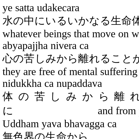
ye
satta
udakecara
水の中にいる
whatever beings that move on w
abyapajjha
nivera
ca
心の苦しみから離れ
they are free of mental sufferin
nidukkha
ca
nupaddava
体の苦しみから離
に
and from 
Uddham
yava
bhavagga
ca
無色界