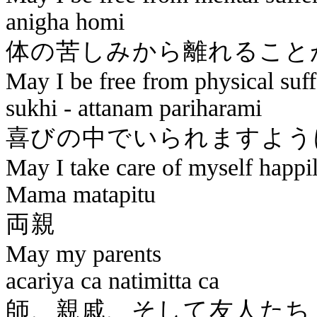
anigha
homi
体の苦しみから離れ
May I be free from physical suff
sukhi
-
attanam
pariharami
喜びの中で
May I take care of myself happi
Mama
matapitu
May my parents
acariya
ca
natimitta
ca
師、親戚、