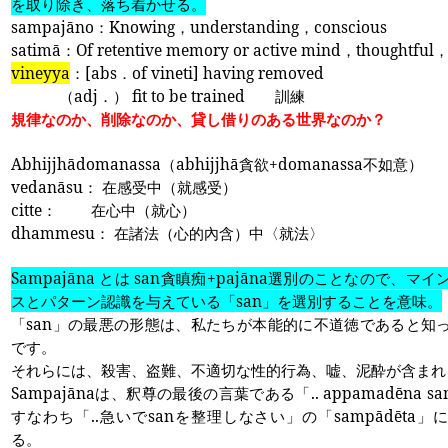
を取り除き、落ち着かせる。
sampajāno
：
Knowing
，
understanding
，
conscious
satimā
：
Of retentive memory or active mind
，
thoughtful
vineyya
：
[abs
．
of vineti] having removed
（
adj
．）
fit to be trained
訓練
規律なのか、削除なのか、貸し借りのある世界なのか？
Abhijjhādomanassa
（
abhijjhā
貪欲
+domanassa
不如意）
vedanāsu
： 在感受中（就感受）
citte
： 在心中（就心）
dhammesu
： 在諸法（心的
內
含）中〈就法
〉
Sampajāna
とは
san
貪瞋痴
+pajāna
選別のことなので、マイ
スとパターン認識を与えている「
san
」を選別することを意味。
「
san
」の最悪の形態は、私たちが本能的に不道徳であると知
です。
それらには、殺害、盗難、不適切な性的行為、嘘、泥酔が含まれ
Sampajāna
は、釈尊の最後の言葉である「
..
appamadēna sa
すなわち「
..
急いで
san
を整理しなさい」の「
sampādēta
」
る。