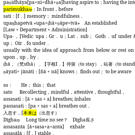
pa
idhāya[pa+ni+dhā+
a]having aspire to
；
having the int
ṇ
ṇ
parimukha
：
In front
，
before
ṃ
sati
：
[f
．
] memory
；
mindfulness
．
upa
hapetvā «upa+
hā+
āpe+tvā»
An established
ṭṭ
ṭ
ṇ
[Law + Department + Administration]
Upa-
，
[Vedic upa
；
Gr
．
u
；
Lat
．
sub
；
Goth
．
uf under 
up
；
Oir
．
fo under
．
usually with the idea of approach from below or rest on
upon
，
up
，
by
．
hā
，（梵
sthā
）
﹐
【字根
I
．】停留（
to stay
），站著（
to stand
ṭ
āyati=
jānāti
：
[ñā + nā] knows
；
finds out
；
to be aware
ṇ
so
：
He
；
this
；
that
sato
Recollecting
，
mindful
，
attentive
，
thoughtful
，
assasati
：
[ā + sas + a] breathes; inhales
passasati
：
[pa + sas + a] breathes out
．
入息す，
[
本来は
（出息す）
Dīgha
Long time no see
？
Dīgha
長さ
ṃ
assasanta
[ā+sasa+a+anta]
exhale
assasālā
：
[f
．
] stable
．