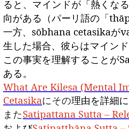
ると、マインドが「熱くな
向がある（パーリ語の「
thā
一方、
sōbhana cetasika
が
v
生した場合、彼らはマインド
この事実を理解することが
S
ある。
What Are Kilesa (Mental Im
Cetasika
にその
理由を詳細
また
Satipattana Sutta – Rel
および
Satipatthāna Sutta –