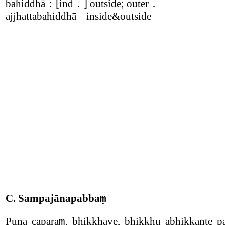
bahiddhā
：
[ind
．
] outside; outer
．
ajjhattabahiddhā
inside&outside
C.
Sampajānapabba
ṃ
Puna capara
, bhikkhave, bhikkhu abhikkante p
ṃ