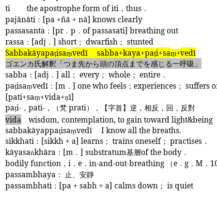
ti
the apostrophe form of iti
，
thus
．
pajānāti
：
[pa +ñā + nā] knows clearly
passasanta
：
[pr
．
p
．
of passasati] breathing out
rassa
：
[adj
．
] short
；
dwarfish
；
stunted
Sabbakāyapa
isa
vedī
sabba+kaya+pa
i+sa
vedī
ṭ
ṃ
ṭ
ṃ+
ゴエンカ氏解釈「つま先から頭の頂点までを感じる一呼吸」
sabba
：
[adj
．
] all
；
every
；
whole
；
entire
．
pa
isa
vedī
：
[m
．
] one who feels
；
experiences
；
suffers o
ṭ
ṃ
[pati+sa
+vida+
ī]
ṃ
ṇ
pa
i-
，
pati-
，（梵
prati
），【字首】逆，相反，回，反對
ṭ
vida
wisdom,
contemplation, to gain toward light&being
sabbakāyappa
isa
vedī
I know all the breaths.
ṭ
ṃ
sikkhati
：
[sikkh + a] learns
；
trains oneself
；
practises
．
kāyasa
khāra
：
[m
．
] substratum
基層
of the body
．
ṅ
bodily function
，
i
．
e
．
in-and-out-breathing
（
e
．
g
．
M
．
1
passambhaya
： 止、安靜
passambhati
：
[pa + sabh + a] calms down
；
is quiet