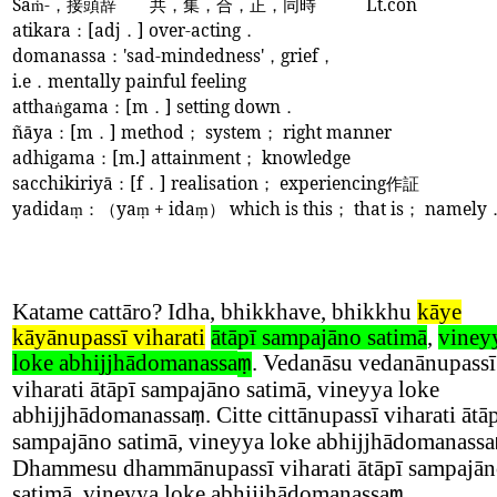
Sa
-
，接頭辞
共，集，
合，正，同時
Lt.con
ṁ
atikara
：
[adj
．
] over-acting
．
domanassa
：
'sad-mindedness'
，
grief
，
i.e
．
mentally painful feeling
attha
gama
：
[m
．
] setting down
．
ṅ
ñāya
：
[m
．
] method
；
system
；
right manner
adhigama
：
[m.] attainment
；
knowledge
sacchikiriyā
：
[f
．
] realisation
；
experiencing
作証
yadida
：（
ya
+ ida
）
which is this
；
that is
；
namely
ṃ
ṃ
ṃ
Katame cattāro? Idha, bhikkhave, bhikkhu
kāye
kāyānupassī viharati
ātāpī sampajāno satimā
,
viney
loke abhijjhādomanassa
. Vedanāsu vedanānupassī
ṃ
viharati ātāpī sampajāno satimā, vineyya loke
abhijjhādomanassa
. Citte cittānupassī viharati ātā
ṃ
sampajāno satimā, vineyya loke abhijjhādomanassa
Dhammesu dhammānupassī viharati ātāpī sampajā
satimā, vineyya loke abhijjhādomanassa
.
ṃ