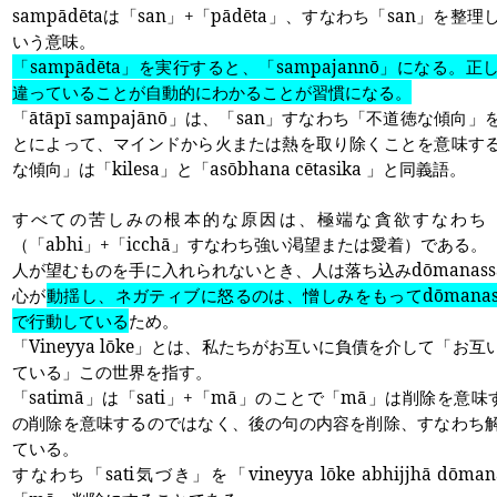
sampādēta
は「
san
」
+
「
pādēta
」、すなわち「
san
」を整理
いう意味。
「
sampādēta
」を実行すると、「
sampajannō
」になる。正
違っていることが自動的にわかることが習慣になる。
「
ātāpī sampajānō
」は、「
san
」すなわち「不道徳な傾向」
とによって、マインドから火または熱を取り除くことを意味す
な傾向」は「
kilesa
」と「
asōbhana cētasika
」と同義語。
すべての苦しみの根本的な原因は、極端な貪欲すなわち
（「
abhi
」
+
「
icchā
」すなわち強い渇望または愛着）である。
人が望むものを手に入れられないとき、人は落ち込み
dōmanass
心が
動揺し、ネガティブに怒るのは、憎しみをもって
dōmanas
で行動している
ため。
「
Vineyya lōke
」とは、私たちがお互いに負債を介して「お互
ている」この世界を指す。
「
satimā
」は「
sati
」
+
「
mā
」のことで「
mā
」は削除を意味
の削除を意味するのではなく、後の句の内容を削除、すなわち
ている。
すなわち「
sati
気づき」を「
vineyya lōke abhijjhā dōma