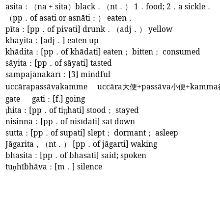
asita
：（
na + sita
）
black
．（
nt
．）
1
．
food; 2
．
a sickle
．
（
pp
．
of asati or asnāti
：）
eaten
．
pīta
：
[pp
．
of pivati] drunk
．（
adj
．）
yellow
khāyita
：
[adj
．
] eaten up
khādita
：
[pp
．
of khādati] eaten
；
bitten
；
consumed
sāyita
：
[pp
．
of sāyati] tasted
sampajānakārī
：
[3] mindful
uccārapassāvakamme
uccāra
大便
+passāva
小便
+kamma
gate
gati
：
[f.] going
hita
：
[pp
．
of ti
hati] stood
；
stayed
ṭ
ṭṭ
nisinna
：
[pp
．
of nisīdati] sat down
sutta
：
[pp
．
of supati] slept
；
dormant
；
asleep
Jāgarita
，（
nt
．）
[pp
．
of jāgarti] waking
bhāsita
：
[pp
．
of bhāsati] said; spoken
tu
hībhāva
：
[m
．
] silence
ṇ