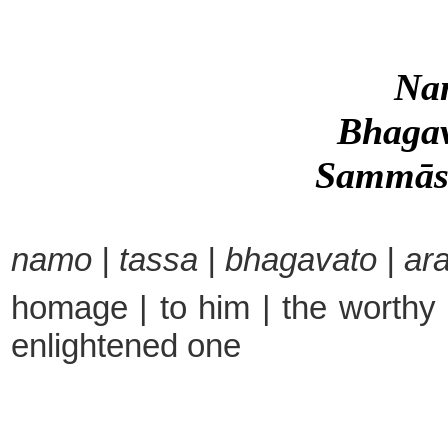
Na
Bhagav
Sammās
namo | tassa | bhagavato | a
homage | to him | the worthy o
enlightened one