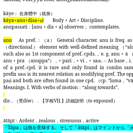
kāye
： 在身體中（就身）
kāya+anu+disa+
ī
Body + Art + Discipline.
ṇ
anupassati
：
[anu + dis + a] observes
；
contemplates.
anu
As pref.
：（
a
）
General character. anu is freq. a
（
directional
）
element with well-defined meaning
（“
al
such also as 1st component of pref.-cpds.
，
e. g. anu + ā
anu + pra
（
anuppa°
），
+ pari
，
+ vi
，
+ sa
. -- As base
，
i.
ṁ
of a pref.-cpd. it is rare and only found in combn sam
prefix sa
is its nearest relation as modifying pref. The op
ṁ
pa
i and both are often found in one cpd.
（
cp. °loma
，°
vā
ṭ
Meanings. I. With verbs of motion
：“
along towards”.
dis
，（梵
diw
）
﹐
【字根
VII.
】詳細
說
明（
to expound
）
ātāpī
：
Ardent
，
zealous
，
strenuous
，
active
「
Tāpa
」は熱を意味する。そして「
ātāpi
」はマインドから「