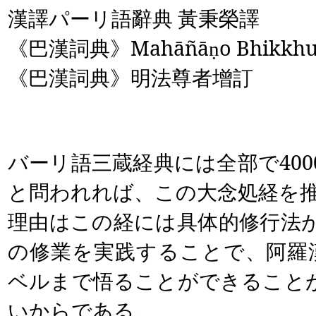
漢譯パーリ語辭典 黃秉榮譯
《巴漢詞典》
Mahāñā
o Bhikkh
ṇ
《巴漢詞典》明法尊者增訂
バーリ語三蔵経典には全部で
400
と問われれば、この大念処経を
理由はこの経には具体的修行法
の修業を実践することで、阿羅
ベルまで悟ることができること
いからである。