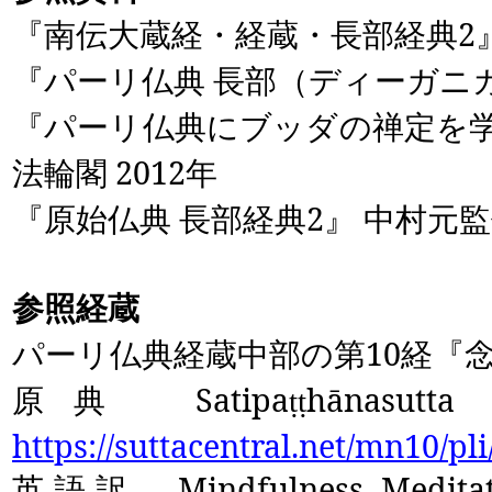
『南伝大蔵経・経蔵・長部経典
2
『パーリ仏典 長部（ディーガニ
『パーリ仏典にブッダの禅定を学
法輪閣
2012
年
『原始仏典 長部経典
2
』 中村元監
参照経蔵
パーリ仏典経蔵中部の第
10
経『
原典
Satipa
hānasutta
ṭṭ
https://suttacentral.net/mn10/pl
英語訳
Mindfulness Medit