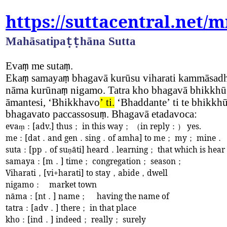
https://suttacentral.net/
Mahāsatipa
hāna Sutta
ṭṭ
Eva
me suta
.
ṃ
ṃ
Eka
samaya
bhagavā kurūsu viharati kammāsa
ṃ
ṃ
nāma kurūna
nigamo. Tatra kho bhagavā bhikkhū
ṃ
āmantesi,
‘
Bhikkhavo
’
ti.
‘
Bhaddante
’
ti te bhikkh
bhagavato paccassosu
. Bhagavā etadavoca:
ṃ
eva
：
[adv.] thus
；
in this way
； （
in reply
：）
yes.
ṃ
me
：
[dat
．
and gen
．
sing
．
of amha] to me
；
my
；
mine
．
suta
：
[pp
．
of su
āti] heard
．
learning
；
that which is hear
ṇ
samaya
：
[m
．
] time
；
congregation
；
season
；
Viharati
，
[vi+harati] to stay
，
abide
，
dwell
nigamo
：
market town
nāma
：
[nt
．
] name
；
having the name of
tatra
：
[adv
．
] there
；
in that place
kho
：
[ind
．
] indeed
；
really
；
surely