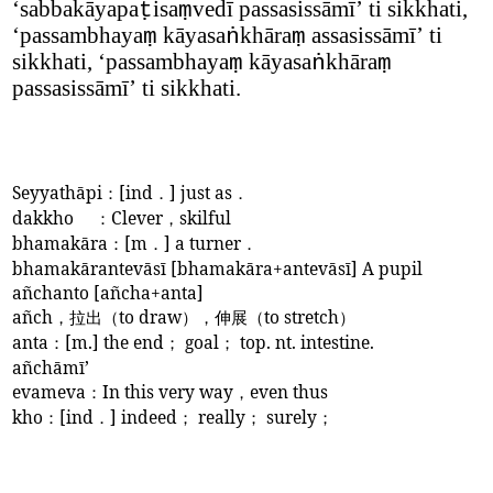
‘
sabbakāyapa
isa
vedī passasissāmī
’
ti sikkhati,
ṭ
ṃ
‘
passambhaya
kāyasa
khāra
assasissāmī
’
ti
ṃ
ṅ
ṃ
sikkhati,
‘
passambhaya
kāyasa
khāra
ṃ
ṅ
ṃ
passasissāmī
’
ti sikkhati.
Seyyathāpi
：
[ind
．
] just as
．
dakkho
：
Clever
，
skilful
bhamakāra
：
[m
．
] a turner
．
bhamakārantevāsī [bhamakāra+antevāsī]
A pupil
añchanto
[añcha+anta]
añch
，拉出（
to draw
），伸展（
to stretch
）
anta
：
[m.] the end
；
goal
；
top. nt. intestine.
añchāmī’
evameva
：
In this very way
，
even thus
kho
：
[ind
．
] indeed
；
really
；
surely
；