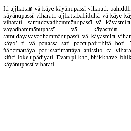
Iti ajjhatta
vā kāye kāyānupassī viharati, bahiddh
ṃ
kāyānupassī viharati, ajjhattabahiddhā vā kāye kā
viharati, samudayadhammānupassī vā kāyasmi
ṃ
vayadhammānupassī vā kāyasmi
vih
ṃ
samudayavayadhammānupassī vā kāyasmi
vihar
ṃ
kāyo
’
ti vā panassa sati paccupa
hitā hoti.
ṭṭ
ñā
amattāya pa
issatimattāya anissito ca vihar
ṇ
ṭ
kiñci loke upādiyati. Eva
pi kho, bhikkhave, bhi
ṃ
kāyānupassī viharati.