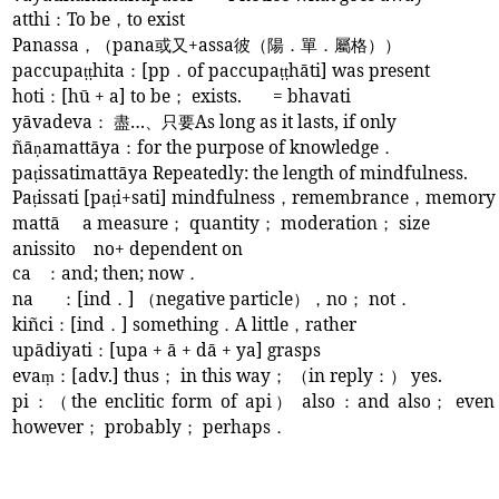
atthi
：
To be
，
to exist
Panassa
，（
pana
或又
+assa
彼（陽．單．屬格））
paccupa
hita
：
[pp
．
of paccupa
hāti] was present
ṭṭ
ṭṭ
hoti
：
[hū + a] to be
；
exists.
= bhavati
yāvadeva
： 盡…、只要
As long as it lasts, if only
ñā
amattāya
：
for the purpose of knowledge
．
ṇ
pa
issatimattāya Repeatedly: the length of mindfulness.
ṭ
Pa
issati [pa
i+sati] mindfulness
，
remembrance
，
memory
ṭ
ṭ
mattā
a measure
；
quantity
；
moderation
；
size
anissito
no+
dependent on
ca
：
and; then; now
．
na
：
[ind
．
]
（
negative particle
），
no
；
not
．
kiñci
：
[ind
．
] something
．
A little
，
rather
upādiyati
：
[upa + ā + dā + ya] grasps
eva
：
[adv.] thus
；
in this way
； （
in reply
：）
yes.
ṃ
pi
：（
the enclitic form of api
）
also
：
and also
；
even 
however
；
probably
；
perhaps
．