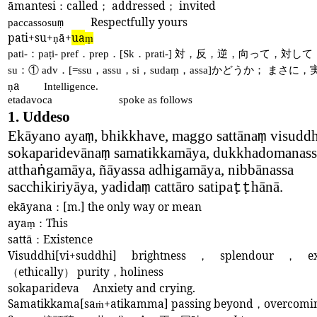
āmantesi
：
called
；
addressed
；
invited
Respectfully yours
paccassosu
ṃ
pati+su+
ā+
ua
ṇ
ṃ
：
．
．
．
対，反，逆，向って，対して
pati-
paṭi- pref
prep
[Sk
prati-]
：①
．
，
，
，
，
かどうか；
まさに，
su
adv
[=ssu
assu
si
sudaṃ
assa]
a
ṇ
Intelligence.
etadavoca
spoke as follows
1.
Uddeso
Ekāyano aya
, bhikkhave, maggo sattāna
visuddh
ṃ
ṃ
sokaparidevāna
samatikkamāya, dukkhadomanass
ṃ
attha
gamāya, ñāyassa adhigamāya, nibbānassa
ṅ
sacchikiriyāya, yadida
cattāro satipa
hānā.
ṃ
ṭṭ
ekāyana
：
[m.] the only way or mean
aya
：
This
ṃ
sattā
：
Existence
Visuddhi[vi+suddhi] brightness
，
splendour
，
e
（
ethically
）
purity
，
holiness
sokaparideva
Anxiety and crying.
Samatikkama[sa
+atikamma] passing beyond
，
overcomi
ṁ