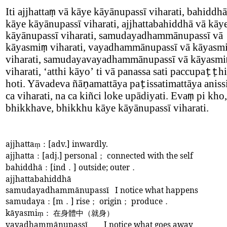
Iti ajjhatta
vā kāye kāyānupassī viharati, bahiddhā
ṃ
kāye kāyānupassī viharati, ajjhattabahiddhā vā kāy
kāyānupassī viharati, samudayadhammānupassī vā
kāyasmi
viharati, vayadhammānupassī vā kāyasm
ṃ
viharati, samudayavayadhammānupassī vā kāyasmi
viharati,
‘
atthi kāyo
’
ti vā panassa sati paccupa
hi
ṭṭ
hoti. Yāvadeva ñā
amattāya pa
issatimattāya aniss
ṇ
ṭ
ca viharati, na ca kiñci loke upādiyati. Eva
pi kho,
ṃ
bhikkhave, bhikkhu kāye kāyānupassī viharati.
ajjhatta
：
[adv.] inwardly.
ṃ
ajjhatta
：
[adj.] personal
；
connected with the self
bahiddhā
：
[ind
．
] outside; outer
．
ajjhattabahiddhā
samudayadhammānupassī
I notice what happens
samudaya
：
[m
．
] rise
；
origin
；
produce
．
kāyasmi
： 在身體中（就身）
ṃ
vayadhammānupassī
I notice what goes away