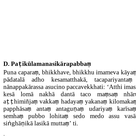
D.
Pa
ikūlamanasikārapabba
ṭ
ṃ
Puna capara
, bhikkhave, bhikkhu imameva kāya
ṃ
pādatalā adho kesamatthakā, tacapariyanta
ṃ
nānappakārassa asucino paccavekkhati:
‘
Atthi ima
kesā lomā nakhā dantā taco ma
sa
nhār
ṃ
ṃ
a
himiñja
vakka
hadaya
yakana
kilomaka
ṭṭ
ṃ
ṃ
ṃ
ṃ
papphāsa
anta
antagu
a
udariya
karīsa
ṃ
ṃ
ṇ
ṃ
ṃ
semha
pubbo lohita
sedo medo assu vasā
ṃ
ṃ
si
ghā
ikā lasikā mutta
’
ti.
ṅ
ṇ
ṃ