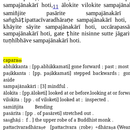
sampajānakārī hoti,
ālokite vilokite sampajānak
11
samiñjite pasārite sampajānakārī
sa
ghā
ipattacīvaradhāra
e sampajānakārī hoti, a
ṅ
ṭ
ṇ
khāyite sāyite sampajānakārī hoti, uccārapas
sampajānakārī hoti, gate
hite nisinne sutte jāgari
ṭ
tu
hībhāve sampajānakārī hoti.
ṇ
capara
ṃ
abhikkanta
：
[pp.abhikkamati] gone forward
；
past
；
most 
pa
ikkanta
：
[pp. pa
ikkamati] stepped backwards
；
gon
ṭ
ṭ
aside
sampajānakārī
：
[3] mindful
．
ālokita
：
[pp.āloketi] looked at or before.looking at or forw
vilokita
：
[pp
．
of viloketi] looked at
；
inspected
．
samiñjita
Bending
pasārita
：
[pp
．
of pasāreti] stretched out
．
sa
ghā
i
：
f
．
] the upper robe of a Buddhist monk
．
ṅ
ṭ
(
pattacīvaradhāra
e
[pattacīvara
（
robe
）
+dhāra
a
Wear
ṇ
ṇ