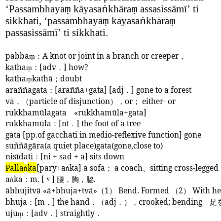
‘
Passambhaya
kāyasa
khāra
assasissāmī
’
ti
ṃ
ṅ
ṃ
sikkhati,
‘
passambhaya
kāyasa
khāra
ṃ
ṅ
ṃ
passasissāmī
’
ti sikkhati.
pabba
：
A knot or joint in a branch or creeper
，
ṃ
katha
：
[adv
．
] how?
ṃ
katha
kathā
；
doubt
ṃ
araññagata
：
[arañña+gata] [adj
．
] gone to a forest
vā
，（
particle of disjunction
），
or
；
either- or
rukkhamūlagata
«rukkhamūla+gata]
rukkhamūla
：
[nt
．
] the foot of a tree
gata [pp.of gacchati in medio-reflexive function] gone
suññāgāra(a quiet place)gata(gone,close to)
nisīdati
：
[ni + sad + a] sits down
Palla
ka
[pary+a
ka] a sofa
；
a coach
、
sitting cross-legged
ṅ
ṅ
a
ka
：
m. [
〃
]
腰，胸，脇
.
ṅ
ābhujitvā «ā+bhuja+tvā»
（
1
）
Bend. Formed
（
2
）
With he
bhuja
：
[m
．
] the hand
．（
adj
．），
crooked; bending
足を
uju
：
[adv
．
] straightly
．
ṃ