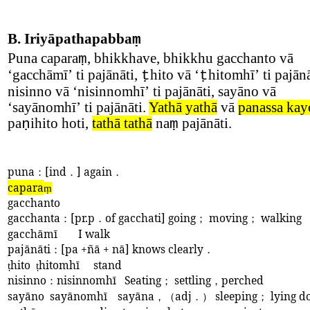
B.
Iriyāpathapabba
ṃ
Puna capara
, bhikkhave, bhikkhu gacchanto vā
ṃ
‘
gacchāmī
’
ti pajānāti,
hito vā
‘
hitomhī
’
ti pajānā
ṭ
ṭ
nisinno vā
‘
nisinnomhī
’
ti pajānāti, sayāno vā
‘
sayānomhī
’
ti pajānāti.
Yathā yathā
vā
panassa kay
pa
ihito hoti,
tathā tathā
na
pajānāti.
ṇ
ṃ
puna
：
[ind
．
] again
．
capara
ṃ
gacchanto
gacchanta
：
[pr.p
．
of gacchati] going
；
moving
；
walking
gacchāmī
I walk
pajānāti
：
[pa +ñā + nā] knows clearly
．
hito
hitomhī
stand
ṭ
ṭ
nisinno
：
nisinnomhī
Seating
；
settling
，
perched
sayāno
sayānomhī
sayāna
，（
adj
．）
sleeping
；
lying d