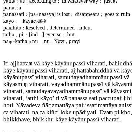
yathā
：
as
；
according to
；
in whatever way
；
just as
panassa
panassati
：
[pa+nas+ya] is lost
；
disappears
；
goes to ruin
kayo
：
kaya
の属格
pa
ihito
：
Resolved
，
determined
，
intent
ṇ
tathā
，
pi
：
[ind
．
] even so
；
but
．
na
=katha
nu
nu
：
Now
，
pray!
ṃ
ṃ
Iti ajjhatta
vā kāye kāyānupassī viharati, bahiddhā
ṃ
kāye kāyānupassī viharati, ajjhattabahiddhā vā kāy
kāyānupassī viharati, samudayadhammānupassī vā
kāyasmi
viharati, vayadhammānupassī vā kāyasm
ṃ
viharati, samudayavayadhammānupassī vā kāyasmi
viharati,
‘
atthi kāyo
’
ti vā panassa sati paccupa
hi
ṭṭ
hoti. Yāvadeva ñā
amattāya pa
issatimattāya aniss
ṇ
ṭ
ca viharati, na ca kiñci loke upādiyati. Eva
pi kho,
ṃ
bhikkhave, bhikkhu kāye kāyānupassī viharati.