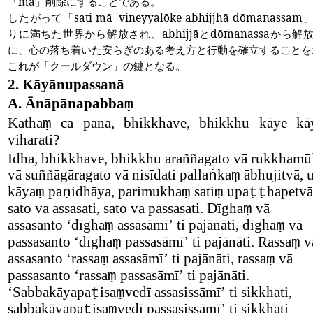
「
mā
」削除にすることである。
したがって「
sati mā
vineyyalōke abhijjhā dōmanassam
りに満ちた世界から解放され、
abhijjā​​
と
dōmanassa
から解
に、心の落ち着いた安らぎのある考え方と行動を確立することを
これが「クールダウン」の鍵となる。
2.
Kāyānupassanā
A.
Ānāpānapabba
ṃ
Katha
ca pana, bhikkhave, bhikkhu kāye kāy
ṃ
viharati?
Idha, bhikkhave, bhikkhu araññagato vā rukkhamū
vā suññāgāragato vā nisīdati palla
ka
ābhujitvā, 
ṅ
ṃ
kāya
pa
idhāya, parimukha
sati
upa
hapetvā
ṃ
ṇ
ṃ
ṃ
ṭṭ
sato va assasati, sato va passasati. Dīgha
vā
ṃ
assasanto
‘
dīgha
assasāmī
’
ti pajānāti, dīgha
vā
ṃ
ṃ
passasanto
‘
dīgha
passasāmī
’
ti pajānāti. Rassa
v
ṃ
ṃ
assasanto
‘
rassa
assasāmī
’
ti pajānāti, rassa
vā
ṃ
ṃ
passasanto
‘
rassa
passasāmī
’
ti pajānāti.
ṃ
‘
Sabbakāyapa
isa
vedī assasissāmī
’
ti sikkhati,
ṭ
ṃ
sabbakāyapa
isa
vedī passasissāmī
’
ti sikkhati
ṭ
ṃ