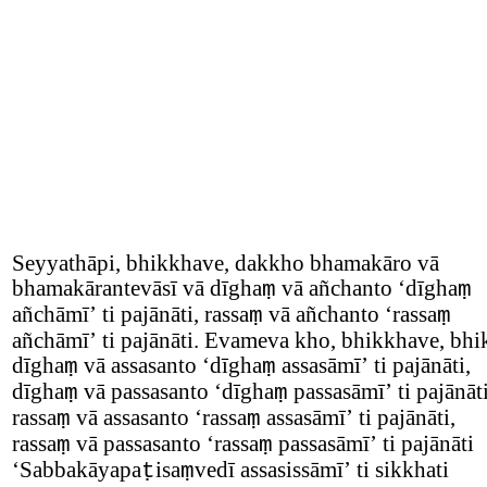
Seyyathāpi, bhikkhave, dakkho bhamakāro vā
bhamakārantevāsī vā dīgha
vā añchanto
‘
dīgha
ṃ
ṃ
añchāmī
’
ti pajānāti, rassa
vā añchanto
‘
rassa
ṃ
ṃ
añchāmī
’
ti pajānāti. Evameva kho, bhikkhave, bh
dīgha
vā assasanto
‘
dīgha
assasāmī
’
ti pajānāti,
ṃ
ṃ
dīgha
vā passasanto
‘
dīgha
passasāmī
’
ti pajānāti
ṃ
ṃ
rassa
vā assasanto
‘
rassa
assasāmī
’
ti pajānāti,
ṃ
ṃ
rassa
vā passasanto
‘
rassa
passasāmī
’
ti pajānāti
ṃ
ṃ
‘
Sabbakāyapa
isa
vedī assasissāmī
’
ti sikkhati
ṭ
ṃ