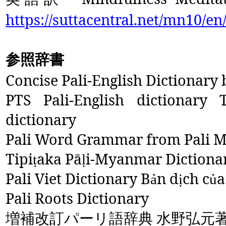
https://suttacentral.net/mn10/en
参照辞書
Concise Pali-English Dictionary
PTS Pali-English dictionary T
dictionary
Pali Word Grammar from Pali 
Tipi
aka Pā
i-Myanmar Dictiona
ṭ
ḷ
Pali Viet Dictionary B
n d
ch c
a
ả
ị
ủ
Pali Roots Dictionary
増補改訂パーリ語辞典 水野弘元