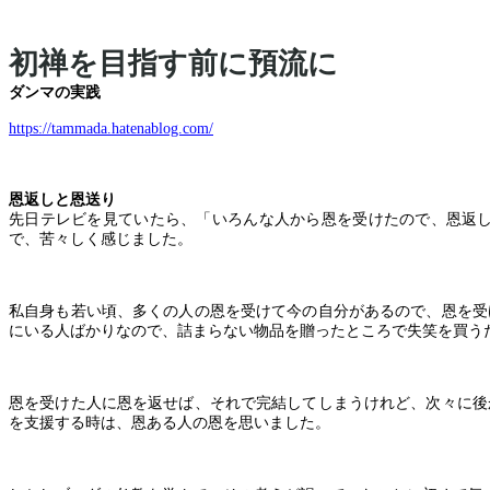
初禅を目指す前に預流に
ダンマの実践
https://tammada.hatenablog.com/
恩返しと恩送り
先日テレビを見ていたら、「いろんな人から恩を受けたので、恩返
で、苦々しく感じました。
私自身も若い頃、多くの人の恩を受けて今の自分があるので、恩を受
にいる人ばかりなので、詰まらない物品を贈ったところで失笑を買う
恩を受けた人に恩を返せば、それで完結してしまうけれど、次々に後
を支援する時は、恩ある人の恩を思いました。