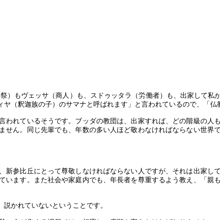
司祭）もヴェッサ（商人）も、スドゥッタラ（労働者）も、出家して私
ィヤ（釈迦族の子）のサマナと呼ばれます」と言われているので、「仏
言われているそうです。ブッダの教団は、出家すれば、どの階級の人
ません。同じ先輩でも、年数の多い人ほど敬わなければならない世界
、新参比丘にとって尊敬しなければならない人ですが、それは出家し
ています。また社会や家庭内でも、年長者を尊重するよう教え、「親
、説かれていないということです。