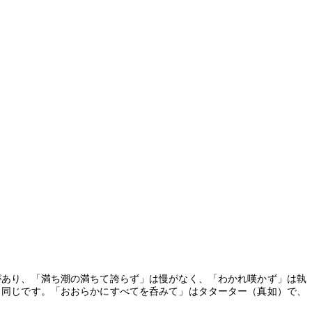
があり、「満ち潮の満ちて誇らず」は慢がなく、「わかれ嘆かず」は執
と同じです。「おおらかにすべてを呑みて」はタターター（真如）で、