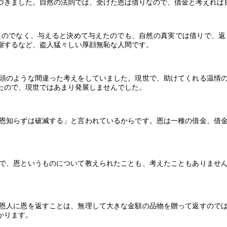
づきました。自然の法則では、受けた恩は借りなので、借金と考えれば
たのでなく、与えると決めて与えたのでも、自然の真実では借りで、返
謝するなど、盗人猛々しい厚顔無恥な人間です。
頭のような間違った考えをしていました。現世で、助けてくれる温情
たので、現世ではあまり発展しませんでした。
恩知らずは破滅する」と言われているからです。恩は一種の借金、借
で、恩というものについて教えられたことも、考えたこともありませ
恩人に恩を返すことは、無理して大きな金額の品物を贈って返すので
かります。