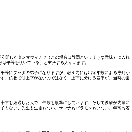
が公開したタンマヴィナヤ（この場合は教団というような意味）に入れ
教は平等を説いている」と主張する人がいます。
も平等にブッダの弟子になりますが、教団内には出家年数による序列が
です。仏教では上下がないのではなく、上下に分ける基準が、当時の世
て十年を経過した人で、年数を規準にしています。そして後輩が先輩に
も子もない、先生も生徒もない、サマナもバラモンもいない、年寄も若