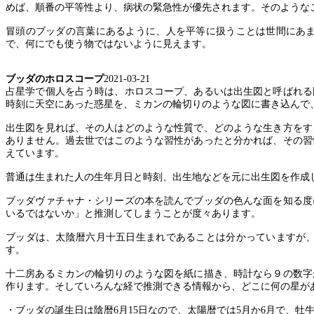
めば、順番の平等性より、病状の緊急性が優先されます。そのような
冒頭のブッダの言葉にあるように、人を平等に扱うことは世間にあ
で、何にでも使う物ではないように見えます。
ブッダのホロスコープ
2021-03-21
占星学で個人を占う時は、ホロスコープ、あるいは出生図と呼ばれる
時刻に天空にあった惑星を、ミカンの輪切りのような図に書き込んで
出生図を見れば、その人はどのような性質で、どのような生き方をす
ありません。過去世ではこのような習性があったと分かれば、その習
えています。
普通は生まれた人の生年月日と時刻、出生地などを元に出生図を作成
ブッダヴァチャナ・シリーズの本を読んでブッダの色んな面を知る度
いるではないか」と推測してしまうことが度々あります。
ブッダは、太陰暦六月十五日生まれであることは分かっていますが
す。
十二房あるミカンの輪切りのような図を紙に描き、時計なら９の数字
作ります。そしていろんな経で推測できる情報から、どこに何の星が
・ブッダの誕生日は陰暦
6
月
15
日なので、太陽暦では
5
月か
6
月で、牡