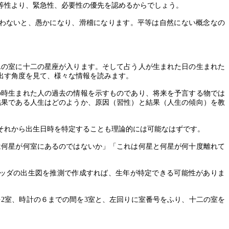
等性より、緊急性、必要性の優先を認めるからでしょう。
わないと、愚かになり、滑稽になります。平等は自然にない概念なの
二の室に十二の星座が入ります。そして占う人が生まれた日の生まれた
出す角度を見て、様々な情報を読みます。
の時生まれた人の過去の情報を示すものであり、将来を予言する物では
結果である人生はどのようか、原因（習性）と結果（人生の傾向）を教
それから出生日時を特定することも理論的には可能なはずです。
は何星が何室にあるのではないか」「これは何星と何星が何十度離れて
ッダの出生図を推測で作成すれば、生年が特定できる可能性がありま
を
2
室、時計の６までの間を
3
室と、左回りに室番号をふり、十二の室を