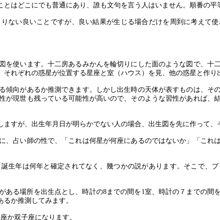
ことはどこにでも普通にあり、誰も文句を言う人はいません。順番の平
まりない良いことですが、良い結果が生じる場合だけを周到に考えて使
図を使います。十二房あるみかんを輪切りにした面のような図で、十
、それぞれの惑星が位置する星座と室（ハウス）を見、他の惑星と作り
る傾向があるか推測できます。しかし出生時の天体が表すものは、そ
性が現世も残っている可能性が高いので、そのような習性があれば、
しますが、出生年月日が明らかでない人の場合、出生図を先に作って、
に、占い師の性で、「これは何星が何座にあるのではないか」「これ
、誕生年は何年と確定されてなく、幾つかの説があります。そこで、ブ
がある場所を出生点とし、時計の
8
までの間を
1
室、時計の７までの間
あるか推測してみます。
牛座か双子座になります。