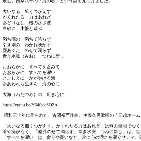
最近、西条八十の「海の歌」という詩を見つけました。
大いなる 船くつがえす
かくれたる 力はあれど
あどけなし 磯のさざ波
白砂に 小蟹と遊ぶ
満ち潮の 満ちて誇らず
引き潮の わかれ嘆かず
塵あくた のせて濁らず
青き水脈（みお） つねに新し
おおらかに すべてを呑みて
おおらかに すべてを濯い
とこしえに かがやける海
ああわれら生きん 海の心に
大海（わだつみ）の 広き心に
https://youtu.be/Y64feccSOZo
昭和三十年に作られた、古関裕而作曲、伊藤久男歌唱の「三越ホーム
「大いなる船くつがえす、かくれたる力はあれど」は無力無能でなく
着や痴がなく、「塵芥のせて濁らず、青き水脈、つねに新し」は、世
「すべてを濯い」は、貪りや憂いなど、常に心の汚れを濯ぐサティ、