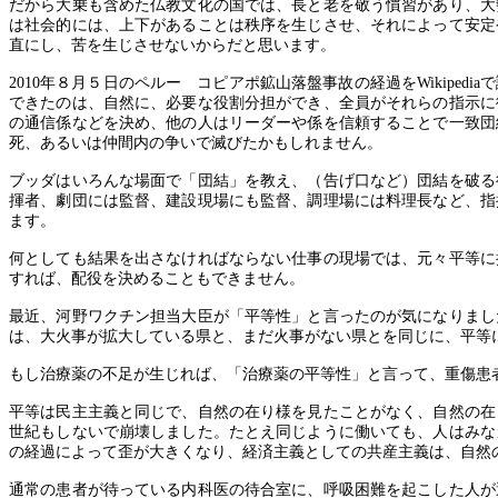
だから大乗も含めた仏教文化の国では、長と老を敬う慣習があり、大
は社会的には、上下があることは秩序を生じさせ、それによって安定
直にし、苦を生じさせないからだと思います。
2010
年８月５日のペルー コピアポ鉱山落盤事故の経過を
Wikipedia
で
できたのは、自然に、必要な役割分担ができ、全員がそれらの指示に
の通信係などを決め、他の人はリーダーや係を信頼することで一致団
死、あるいは仲間内の争いで滅びたかもしれません。
ブッダはいろんな場面で「団結」を教え、（告げ口など）団結を破る
揮者、劇団には監督、建設現場にも監督、調理場には料理長など、指
ます。
何としても結果を出さなければならない仕事の現場では、元々平等に
すれば、配役を決めることもできません。
最近、河野ワクチン担当大臣が「平等性」と言ったのが気になりまし
は、大火事が拡大している県と、まだ火事がない県とを同じに、平等
もし治療薬の不足が生じれば、「治療薬の平等性」と言って、重傷患
平等は民主主義と同じで、自然の在り様を見たことがなく、自然の在
世紀もしないで崩壊しました。たとえ同じように働いても、人はみな
の経過によって歪が大きくなり、経済主義としての共産主義は、自然
通常の患者が待っている内科医の待合室に、呼吸困難を起こした人が