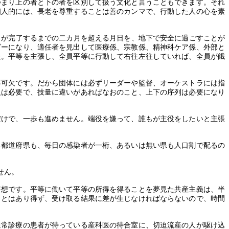
つまり上の者と下の者を区別して扱う文化と言うこともできます。それ
個人的には、長老を尊重することは善のカンマで、行動した人の心を素
出が完了するまでの二カ月を超える月日を、地下で安全に過ごすことが
ダーになり、適任者を見出して医療係、宗教係、精神科ケア係、外部と
た。平等を主張し、全員平等に行動して右往左往していれば、全員が餓
不可欠です。だから団体には必ずリーダーや監督、オーケストラには指
人は必要で、技量に違いがあればなおのこと、上下の序列は必要になり
だけで、一歩も進めません。端役を嫌って、誰もが主役をしたいと主張
る都道府県も、毎日の感染者が一桁、あるいは無い県も人口割で配るの
。
せん。
妄想です。平等に働いて平等の所得を得ることを夢見た共産主義は、半
ことはあり得ず、受け取る結果に差が生じなければならないので、時間
通常診療の患者が待っている産科医の待合室に、切迫流産の人が駆け込