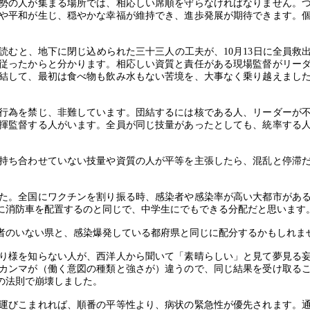
勢の人が集まる場所では、相応しい席順を守らなければなりません。
や平和が生じ、穏やかな幸福が維持でき、進歩発展が期待できます。
読むと、地下に閉じ込められた三十三人の工夫が、
10
月
13
日に全員救
従ったからと分かります。相応しい資質と責任がある現場監督がリー
結して、最初は食べ物も飲み水もない苦境を、大事なく乗り越えまし
行為を禁じ、非難しています。団結するには核である人、リーダーが
揮監督する人がいます。全員が同じ技量があったとしても、統率する
持ち合わせていない技量や資質の人が平等を主張したら、混乱と停滞
た。全国にワクチンを割り振る時、感染者や感染率が高い大都市があ
に消防車を配置するのと同じで、中学生にでもできる分配だと思います
者のいない県と、感染爆発している都府県と同じに配分するかもしれま
り様を知らない人が、西洋人から聞いて「素晴らしい」と見て夢見る
カンマが（働く意図の種類と強さが）違うので、同じ結果を受け取る
の法則で崩壊しました。
運びこまれれば、順番の平等性より、病状の緊急性が優先されます。