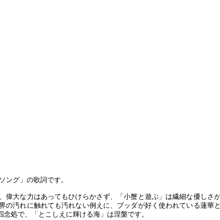
ソング」の歌詞です。
、偉大な力はあってもひけらかさず、「小蟹と遊ぶ」は繊細な優しさ
界の汚れに触れても汚れない例えに、ブッダが好く使われている蓮華
四念処で、「とこしえに輝ける海」は涅槃です。