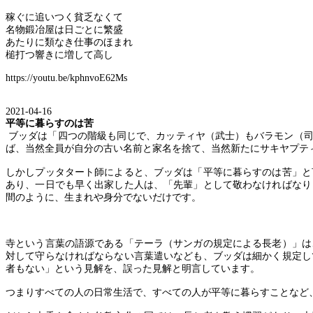
稼ぐに追いつく貧乏なくて
名物鍛冶屋は日ごとに繁盛
あたりに類なき仕事のほまれ
槌打つ響きに増して高し
https://youtu.be/kphnvoE62Ms
2021-04-16
平等に暮らすのは苦
ブッダは「四つの階級も同じで、カッティヤ（武士）もバラモン（
ば、当然全員が自分の古い名前と家名を捨て、当然新たにサキヤプテ
しかしプッタタート師によると、ブッダは「平等に暮らすのは苦」と
あり、一日でも早く出家した人は、「先輩」として敬わなければなり
間のように、生まれや身分でないだけです。
寺という言葉の語源である「テーラ（サンガの規定による長老）」は
対して守らなければならない言葉遣いなども、ブッダは細かく規定し
者もない」という見解を、誤った見解と明言しています。
つまりすべての人の日常生活で、すべての人が平等に暮らすことなど