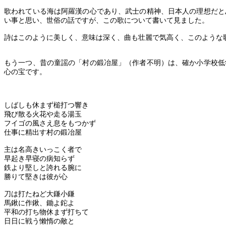
歌われている海は阿羅漢の心であり、武士の精神、日本人の理想だと
い事と思い、世俗の話ですが、この歌について書いて見ました。
詩はこのように美しく、意味は深く、曲も壮麗で気高く、このような
もう一つ、昔の童謡の「村の鍛冶屋」（作者不明）は、確か小学校低
心の宝です。
しばしも休まず槌打つ響き
飛び散る火花や走る湯玉
フイゴの風さえ息をもつかず
仕事に精出す村の鍛冶屋
主は名高きいっこく者で
早起き早寝の病知らず
鉄より堅しと誇れる腕に
勝りて堅きは彼が心
刀は打たねど大鎌小鎌
馬鍬に作鍬、鋤よ鉈よ
平和の打ち物休まず打ちて
日日に戦う懶惰の敵と